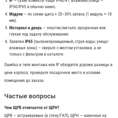
IP
— сухие комнаты чаще IP40/41; влажные/улица —
IP54/IP65 и обычно навес.
Модули
— по схеме щита + 20–30% запаса (1 модуль ≈ 18
мм).
Материал и дверь
— пластик/металл, прозрачная или
глухая под задачу обслуживания.
Заявлен
IP65
(пыленепроницаемый, струя воды; улица/
влажные зоны) — сверьте с местом установки, а не
только с фильтром в каталоге.
Ошибка в типе монтажа или IP обходится дороже разницы в
цене корпуса: проверьте посадочное место и условия
помещения до заказа.
Частые вопросы
Чем ЩРВ отличается от ЩРН?
ЩРВ — встраиваемые (в стену/ГКЛ), ЩРН — навесные на