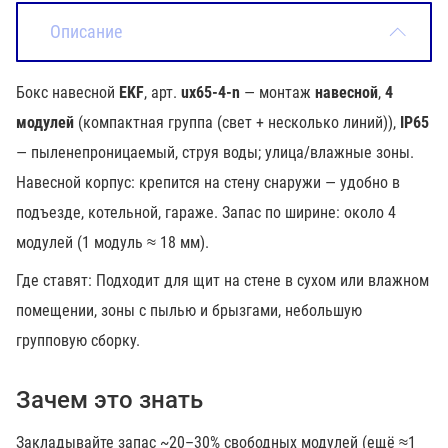
Описание
Бокс навесной
EKF
, арт.
ux65-4-n
— монтаж
навесной
,
4
модулей
(компактная группа (свет + несколько линий)),
IP65
— пыленепроницаемый, струя воды; улица/влажные зоны.
Навесной корпус: крепится на стену снаружи — удобно в
подъезде, котельной, гараже. Запас по ширине: около 4
модулей (1 модуль ≈ 18 мм).
Где ставят: Подходит для щит на стене в сухом или влажном
помещении, зоны с пылью и брызгами, небольшую
групповую сборку.
Зачем это знать
Закладывайте запас ~20–30% свободных модулей (ещё ≈1