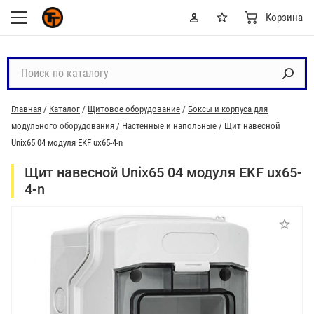
Корзина
П
о
и
Главная
/
Каталог
/
Щитовое оборудование
/
Боксы и корпуса для
с
модульного оборудования
/
Настенные и напольные
/
Щит навесной
к
Unix65 04 модуля EKF ux65-4-n
п
о
Щит навесной Unix65 04 модуля EKF ux65-
к
4-n
а
т
а
л
о
г
у