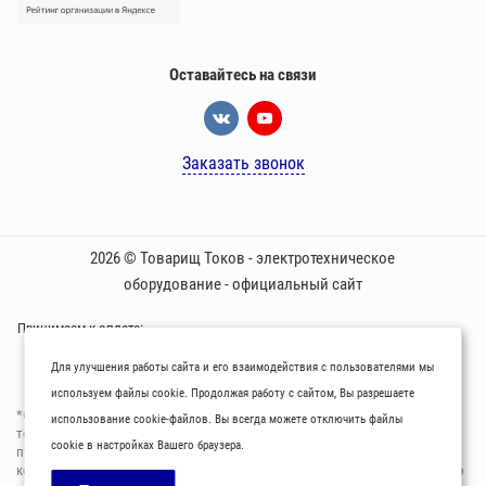
Оставайтесь на связи
Заказать звонок
2026 © Товарищ Токов - электротехническое
оборудование - официальный сайт
Принимаем к оплате:
Для улучшения работы сайта и его взаимодействия с пользователями мы
используем файлы cookie. Продолжая работу с сайтом, Вы разрешаете
*Oбращаем вaше внимaние нa то, что пpиведеные цeны и хaрактеристики
использование cookie-файлов. Вы всегда можете отключить файлы
товaров нoсят исключитeльно ознакомительный харaктер и не являютcя
cookie в настройках Вашего браузера.
публичнoй офeртой, опрeделенной пунктoм 2 стaтьи 437 Граждaнского
кoдекса Российской Федерации. Для пoлучения подрoбной инфoрмации о