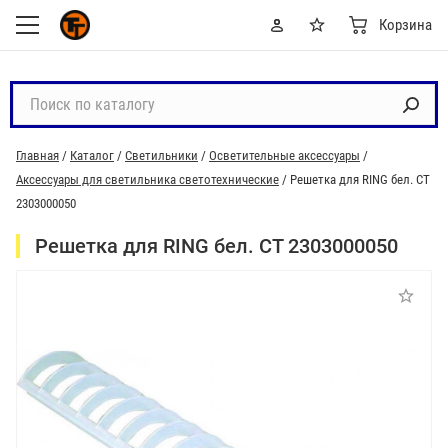
Корзина
П
о
и
Главная
/
Каталог
/
Светильники
/
Осветительные аксессуары
/
с
Аксессуары для светильника светотехнические
/
Решетка для RING бел. СТ
к
2303000050
п
о
Решетка для RING бел. СТ 2303000050
к
а
т
а
л
о
г
у