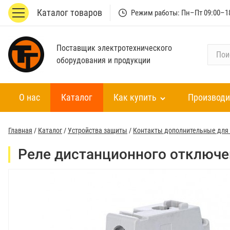
Каталог товаров
Режим работы: Пн–Пт 09:00–1
Поставщик электротехнического
П
оборудования и продукции
о
и
с
О нас
Каталог
Как купить
Производи
к
п
о
Главная
/
Каталог
/
Устройства защиты
/
Контакты дополнительные для 
к
а
Реле дистанционного отключе
т
а
л
о
г
у