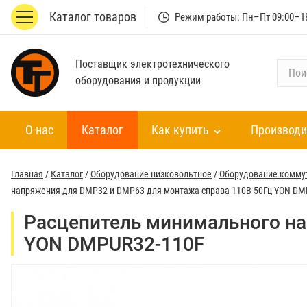
Каталог товаров
Режим работы: Пн–Пт 09:00–1
Поставщик электротехнического
П
оборудования и продукции
о
и
с
О нас
Каталог
Как купить
Производи
к
п
о
Главная
/
Каталог
/
Оборудование низковольтное
/
Оборудование комму
к
напряжения для DMP32 и DMP63 для монтажа справа 110В 50Гц YON DM
а
т
Расцепитель минимального на
а
YON DMPUR32-110F
л
о
г
у