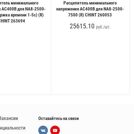
итель минимального
Расцепитель минимального
 АС400В для NA8-2500-
напряжения АС400В для NA8-2500-
ржка времени 1-5с) (R)
7500 (R) CHINT 260053
CHINT 263694
25615.10
руб./шт.
Вакансии
Оставайтесь на связи
нциальности