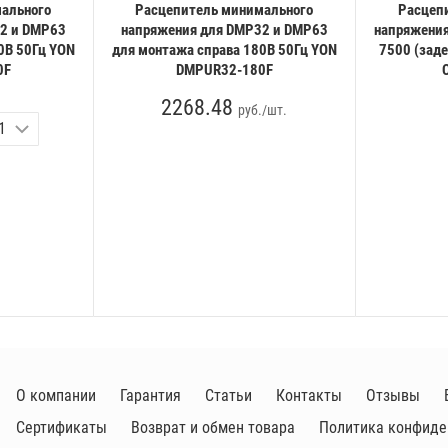
ального
Расцепитель минимального
Расцеп
2 и DMP63
напряжения для DMP32 и DMP63
напряжения
0В 50Гц YON
для монтажа справа 180В 50Гц YON
7500 (заде
0F
DMPUR32-180F
2268.48
руб./шт.
О компании
Гарантия
Статьи
Контакты
Отзывы
Сертификаты
Возврат и обмен товара
Политика конфиде