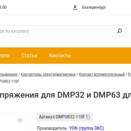
8:00
Екатеринбург
тели
Статьи
Контакты
тационное
/
Контакторы электромагнитные
/
Контакт вспомогательный
/
Р
PUR32-110F
пряжения для DMP32 и DMP63 дл
Артикул:
DMPUR32-110F
Производитель:
YON (группа DKC)