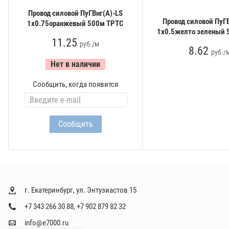
Провод силовой ПуГВнг(А)-LS
Провод силовой ПуГВ
1х0.75оранжевый 500м ТРТС
1х0.5желто зеленый 
11.25
руб./м
8.62
руб./
Нет в наличии
Сообщить, когда появится
г. Екатеринбург, ул. Энтузиастов 15
+7 343 266 30 88
,
+7 902 879 82 32
info@e7000.ru