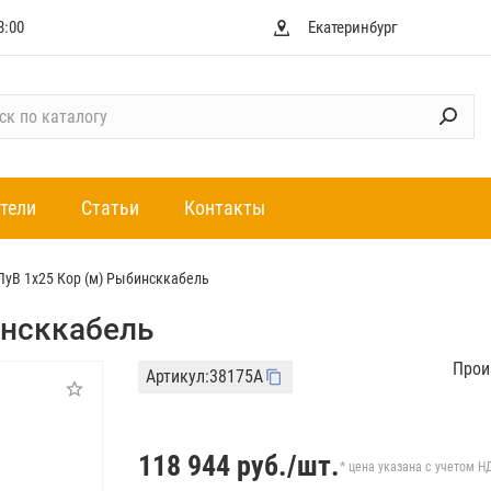
8:00
Екатеринбург
тели
Статьи
Контакты
ПуВ 1х25 Кор (м) Рыбинсккабель
инсккабель
Прои
Артикул:
38175А
118 944
руб./шт.
* цена указана с учетом Н