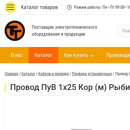
Каталог товаров
Режим работы: Пн–Пт 09:00–1
Поставщик электротехнического
П
оборудования и продукции
о
и
с
О нас
Каталог
Как купить
Производи
к
п
о
Главная
/
Каталог
/
Кабели и провода
/
Провода установочные
/
Провод 
к
а
Провод ПуВ 1х25 Кор (м) Рыб
т
а
л
о
г
у