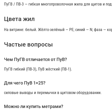
ПуГВ / ПВ-3 — гибкая многопроволочная жила для щитов и по
Цвета жил
На витрине: белый. Жёлто-зелёный — PE; синий — N; фаза — к
Частые вопросы
Чем ПуГВ отличается от ПуВ?
ПуГВ гибкий (ПВ-3), ПуВ жёсткий (ПВ-1).
Для чего ПуВ 1×25?
силовые выводы и перемычки в щитовом оборудовании.
Можно ли купить метрами?