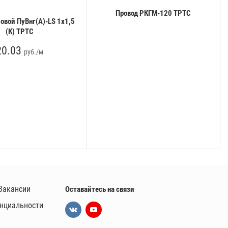
Провод РКГМ-120 ТРТС
овой ПуВнг(А)-LS 1х1,5
(К) ТРТС
20.03
руб./м
Вакансии
Оставайтесь на связи
нциальности