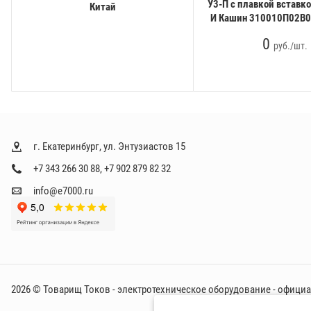
У3-П с плавкой вставко
Китай
И Кашин 310010П02В
0
руб./шт.
г. Екатеринбург, ул. Энтузиастов 15
+7 343 266 30 88
,
+7 902 879 82 32
info@e7000.ru
2026 © Товарищ Токов - электротехническое оборудование - офици