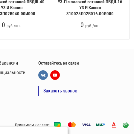
вкой вставкой ПВДIII-40
У3-П с плавкой вставкой ПВДII-16
У3 И Кашин
У3 И Кашин
3П02В040.00И000
310025П02В016.00И000
0
0
руб./шт.
руб./шт.
Вакансии
Оставайтесь на связи
нциальности
Заказать звонок
Принимаем к оплате: