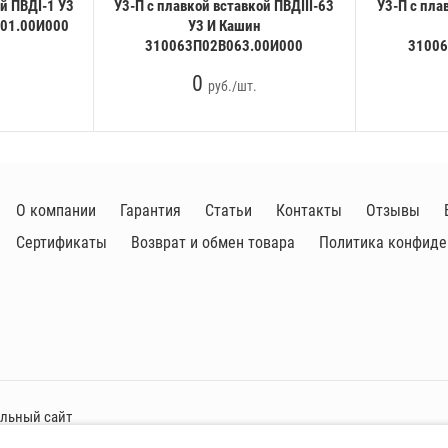
й ПВДI-1 У3
У3-П с плавкой вставкой ПВДIII-63
У3-П с пла
001.00И000
У3 И Кашин
310063П02В063.00И000
31006
0
руб./шт.
О компании
Гарантия
Статьи
Контакты
Отзывы
Сертификаты
Возврат и обмен товара
Политика конфиде
альный сайт