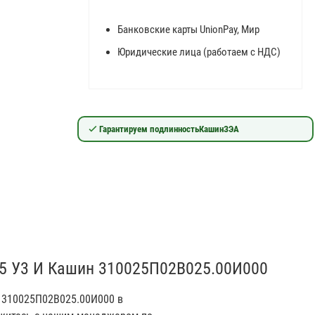
Банковские карты UnionPay, Мир
Юридические лица (работаем с НДС)
Гарантируем подлинность
КашинЗЭА
-25 У3 И Кашин 310025П02В025.00И000
н 310025П02В025.00И000 в