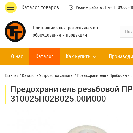
Каталог товаров
Режим работы: Пн–Пт 09:00–1
Поставщик электротехнического
П
оборудования и продукции
о
и
с
О нас
Каталог
Как купить
Производи
к
п
о
Главная
/
Каталог
/
Устройства защиты
/
Предохранители
/
Пробковый ц
к
а
Предохранитель резьбовой ПРС
т
310025П02В025.00И000
а
л
о
г
у