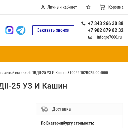
Личный кабинет
Корзина
+7 343 266 30 88
+7 902 879 82 32
Заказать звонок
info@e7000.ru
 плавкой вставкой ПВДII-25 У3 И Кашин 310025П02В025.00И000
ДII-25 У3 И Кашин
Доставка
По Екатеринбургу стоимость: