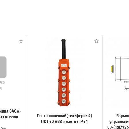
ения SAGA-
Пост кнопочный(тельферный)
Взрыв
тых кнопок
ПКТ-60 ABS-пластик IP54
управлени
03-(1xLY(2
./шт