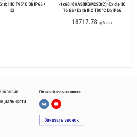
Ex tb IIIC T95°C Db IP66 /
-1x6018AASBKGM2SB(C)1Ex d e IIC
КЗ
T6 Gb / Ex tb IIIC T80°C Db IP66
18717.78
руб./шт
Вакансии
Оставайтесь на связи
нциальности
Заказать звонок