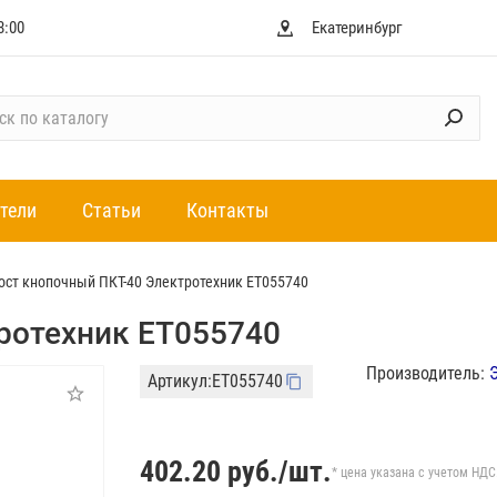
8:00
Екатеринбург
тели
Статьи
Контакты
ост кнопочный ПКТ-40 Электротехник ET055740
ротехник ET055740
Производитель:
Артикул:
ET055740
402.20
руб./шт.
* цена указана с учетом НДС