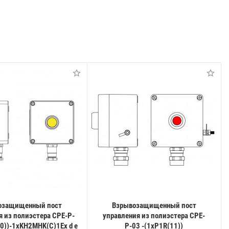
озащищенный пост
Взрывозащищенный пост
я из полиэстера CPE-P-
управления из полиэстера CPE-
50))-1xKH2MHK(C)1Ex d e
Р-03 -(1xP1R(11))