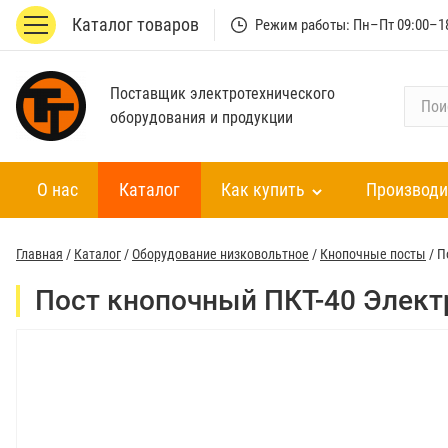
Каталог товаров
Режим работы: Пн–Пт 09:00–1
Поставщик электротехнического
П
оборудования и продукции
о
и
с
О нас
Каталог
Как купить
Производи
к
п
о
Главная
/
Каталог
/
Оборудование низковольтное
/
Кнопочные посты
/
П
к
а
Пост кнопочный ПКТ-40 Элект
т
а
л
о
г
у