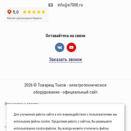
info@e7000.ru
Оставайтесь на связи
Заказать звонок
2026 © Товарищ Токов - электротехническое
оборудование - официальный сайт
Принимаем к оплате:
Для улучшения работы сайта и его взаимодействия с пользователями мы
используем файлы cookie. Продолжая работу с сайтом, Вы разрешаете
*Oбращаем вaше внимaние нa то, что пpиведеные цeны и хaрактеристики
использование cookie-файлов. Вы всегда можете отключить файлы