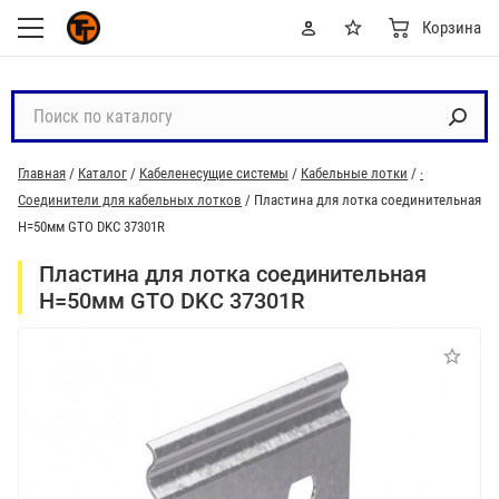
Корзина
П
о
и
Главная
/
Каталог
/
Кабеленесущие системы
/
Кабельные лотки
/
·
с
Соединители для кабельных лотков
/
Пластина для лотка соединительная
к
H=50мм GTO DKC 37301R
п
о
Пластина для лотка соединительная
к
H=50мм GTO DKC 37301R
а
т
а
л
о
г
у