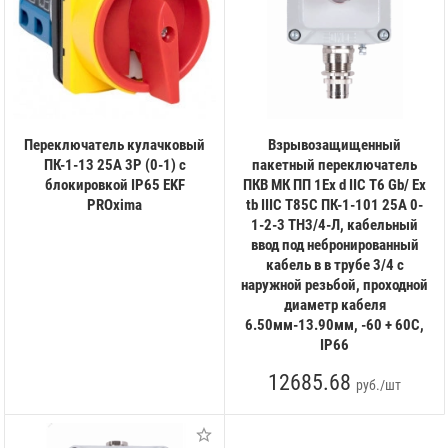
Переключатель кулачковый
Взрывозащищенный
ПК-1-13 25А 3P (0-1) с
пакетный переключатель
блокировкой IP65 EKF
ПКВ МК ПП 1Ex d IIC T6 Gb/ Ex
PROxima
tb IIIC T85C ПК-1-101 25А 0-
1-2-3 ТН3/4-Л, кабельный
ввод под небронированный
кабель в в трубе 3/4 c
наружной резьбой, проходной
диаметр кабеля
6.50мм-13.90мм, -60 + 60С,
IP66
12685.68
руб./шт