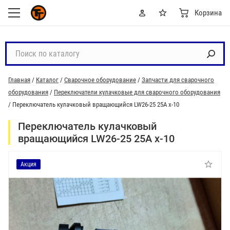
Корзина
П
о
и
Главная
/
Каталог
/
Сварочное оборудование
/
Запчасти для сварочного
с
оборудования
/
Переключатели кулачковые для сварочного оборудования
к
/
Переключатель кулачковый вращающийся LW26-25 25А x-10
п
о
Переключатель кулачковый
к
вращающийся LW26-25 25А x-10
а
т
Акция
а
л
о
г
у