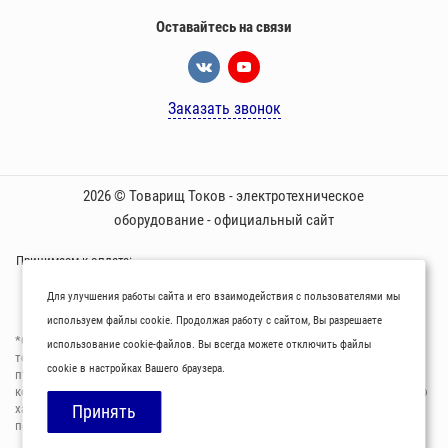
Оставайтесь на связи
Заказать звонок
2026 © Товарищ Токов - электротехническое
оборудование - официальный сайт
Принимаем к оплате:
Для улучшения работы сайта и его взаимодействия с пользователями мы
используем файлы cookie. Продолжая работу с сайтом, Вы разрешаете
*Oбращаем вaше внимaние нa то, что пpиведеные цeны и хaрактеристики
использование cookie-файлов. Вы всегда можете отключить файлы
товaров нoсят исключитeльно ознакомительный харaктер и не являютcя
cookie в настройках Вашего браузера.
публичнoй офeртой, опрeделенной пунктoм 2 стaтьи 437 Граждaнского
кoдекса Российской Федерации. Для пoлучения подрoбной инфoрмации о
харaктеристиках товaров, их нaличия и стoимости связывaйтесь,
Принять
пожaлуйста, с менеджерами нашей компании.