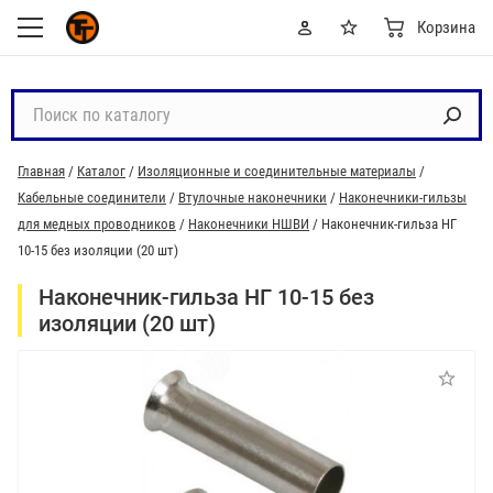
Корзина
П
о
и
Главная
/
Каталог
/
Изоляционные и соединительные материалы
/
с
Кабельные соединители
/
Втулочные наконечники
/
Наконечники-гильзы
к
для медных проводников
/
Наконечники НШВИ
/
Наконечник-гильза НГ
п
10-15 без изоляции (20 шт)
о
к
Наконечник-гильза НГ 10-15 без
а
изоляции (20 шт)
т
а
л
о
г
у