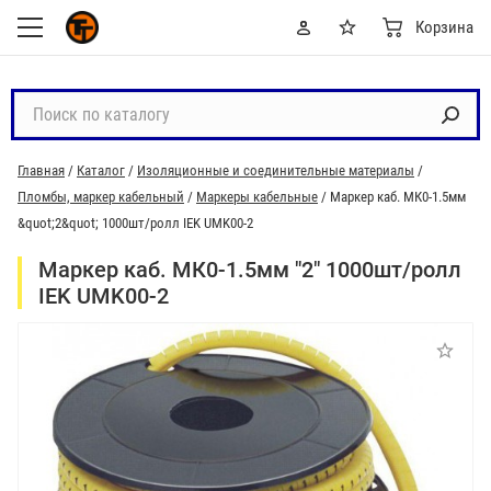
Корзина
П
о
и
Главная
/
Каталог
/
Изоляционные и соединительные материалы
/
с
Пломбы, маркер кабельный
/
Маркеры кабельные
/
Маркер каб. МК0-1.5мм
к
&quot;2&quot; 1000шт/ролл IEK UMK00-2
п
о
Маркер каб. МК0-1.5мм "2" 1000шт/ролл
к
IEK UMK00-2
а
т
а
л
о
г
у