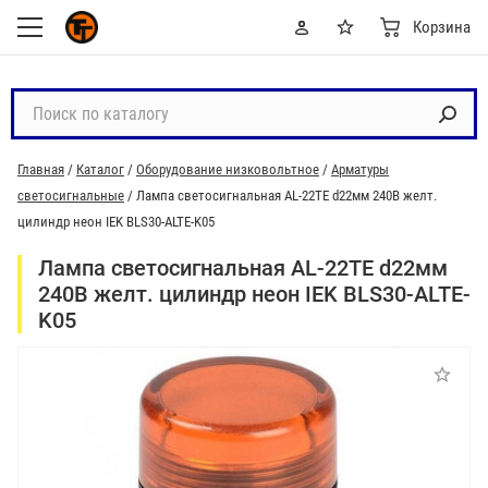
Корзина
П
о
и
Главная
/
Каталог
/
Оборудование низковольтное
/
Арматуры
с
светосигнальные
/
Лампа светосигнальная AL-22TE d22мм 240В желт.
к
цилиндр неон IEK BLS30-ALTE-K05
п
о
Лампа светосигнальная AL-22TE d22мм
к
240В желт. цилиндр неон IEK BLS30-ALTE-
а
K05
т
а
л
о
г
у