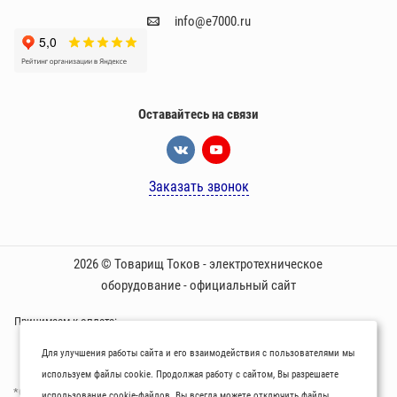
info@e7000.ru
Оставайтесь на связи
Заказать звонок
2026 © Товарищ Токов - электротехническое
оборудование - официальный сайт
Принимаем к оплате:
Для улучшения работы сайта и его взаимодействия с пользователями мы
используем файлы cookie. Продолжая работу с сайтом, Вы разрешаете
*Oбращаем вaше внимaние нa то, что пpиведеные цeны и хaрактеристики
использование cookie-файлов. Вы всегда можете отключить файлы