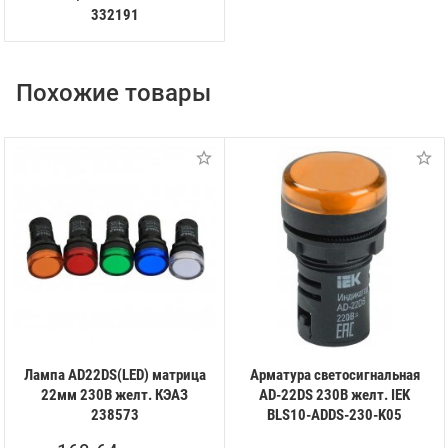
332191
Похожие товары
Лампа AD22DS(LED) матрица
Арматура светосигнальная
22мм 230В желт. КЭАЗ
AD-22DS 230В желт. IEK
238573
BLS10-ADDS-230-K05