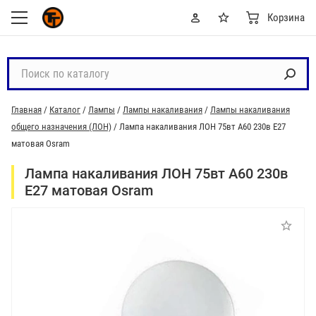
Корзина
П
о
и
Главная
/
Каталог
/
Лампы
/
Лампы накаливания
/
Лампы накаливания
с
общего назначения (ЛОН)
/
Лампа накаливания ЛОН 75вт A60 230в E27
к
матовая Osram
п
о
Лампа накаливания ЛОН 75вт A60 230в
к
E27 матовая Osram
а
т
а
л
о
г
у