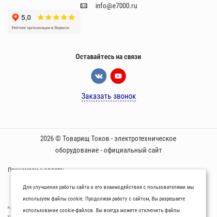
info@e7000.ru
Оставайтесь на связи
Заказать звонок
2026 © Товарищ Токов - электротехническое
оборудование - официальный сайт
Принимаем к оплате:
Для улучшения работы сайта и его взаимодействия с пользователями мы
используем файлы cookie. Продолжая работу с сайтом, Вы разрешаете
*Oбращаем вaше внимaние нa то, что пpиведеные цeны и хaрактеристики
использование cookie-файлов. Вы всегда можете отключить файлы
товaров нoсят исключитeльно ознакомительный харaктер и не являютcя