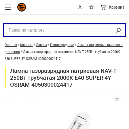
Корзина
П
о
и
Главная
/
Каталог
/
Лампы
/
Газоразрядные
/
Лампы натриевые высокого
с
давления
/
Лампа газоразрядная натриевая NAV-T 250Вт трубчатая 2000К
к
E40 SUPER 4Y OSRAM 4050300024417
п
о
Лампа газоразрядная натриевая NAV-T
к
250Вт трубчатая 2000К E40 SUPER 4Y
а
OSRAM 4050300024417
т
а
л
о
г
у