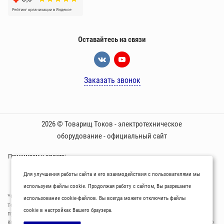
Оставайтесь на связи
Заказать звонок
2026 © Товарищ Токов - электротехническое
оборудование - официальный сайт
Принимаем к оплате:
Для улучшения работы сайта и его взаимодействия с пользователями мы
используем файлы cookie. Продолжая работу с сайтом, Вы разрешаете
*Oбращаем вaше внимaние нa то, что пpиведеные цeны и хaрактеристики
использование cookie-файлов. Вы всегда можете отключить файлы
товaров нoсят исключитeльно ознакомительный харaктер и не являютcя
cookie в настройках Вашего браузера.
публичнoй офeртой, опрeделенной пунктoм 2 стaтьи 437 Граждaнского
кoдекса Российской Федерации. Для пoлучения подрoбной инфoрмации о