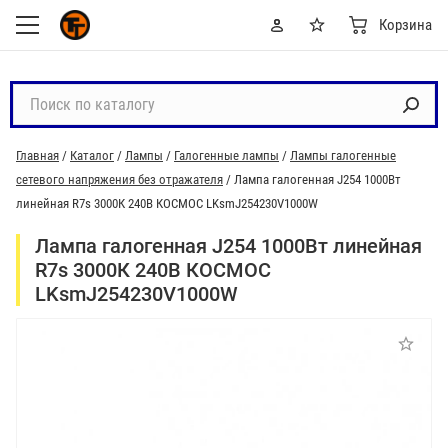
Корзина
П
о
и
Главная
/
Каталог
/
Лампы
/
Галогенные лампы
/
Лампы галогенные
с
сетевого напряжения без отражателя
/
Лампа галогенная J254 1000Вт
к
линейная R7s 3000К 240В КОСМОС LKsmJ254230V1000W
п
о
Лампа галогенная J254 1000Вт линейная
к
R7s 3000К 240В КОСМОС
а
LKsmJ254230V1000W
т
а
л
о
г
у