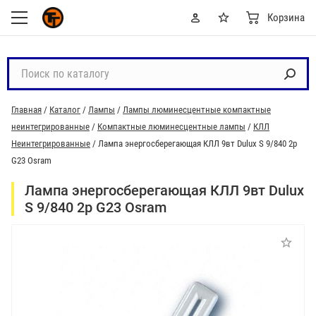
Корзина
П
о
и
Главная
/
Каталог
/
Лампы
/
Лампы люминесцентные компактные
с
неинтегрированные
/
Компактные люминесцентные лампы
/
КЛЛ
к
Неинтегрированные
/
Лампа энергосберегающая КЛЛ 9вт Dulux S 9/840 2p
п
G23 Osram
о
к
Лампа энергосберегающая КЛЛ 9вт Dulux
а
S 9/840 2p G23 Osram
т
а
л
о
г
у