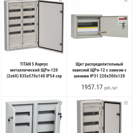
TITAN 5 Корпус
Щит распределительный
металлический ЩРн-120
навесной ЩРн-12 с замком с
(2х60) 835х570х140 IP54 сер
шинами IP31 220х300х120
1957.17
руб./шт