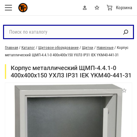
Корзина
П
о
и
Главная
/
Каталог
/
Щитовое оборудование
/
Щитки
/
Навесные
/
Корпус
с
металлический ЩМП-4.4.1-0 400х400х150 УХЛ3 IP31 IEK YKM40-441-31
к
п
Корпус металлический ЩМП-4.4.1-0
о
400х400х150 УХЛ3 IP31 IEK YKM40-441-31
к
а
т
а
л
о
г
у