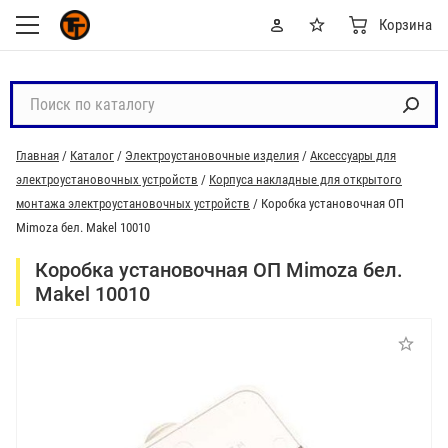
Корзина
П
о
и
Главная
/
Каталог
/
Электроустановочные изделия
/
Аксессуары для
с
электроустановочных устройств
/
Корпуса накладные для открытого
к
монтажа электроустановочных устройств
/
Коробка установочная ОП
п
Mimoza бел. Makel 10010
о
к
Коробка установочная ОП Mimoza бел.
а
Makel 10010
т
а
л
о
г
у