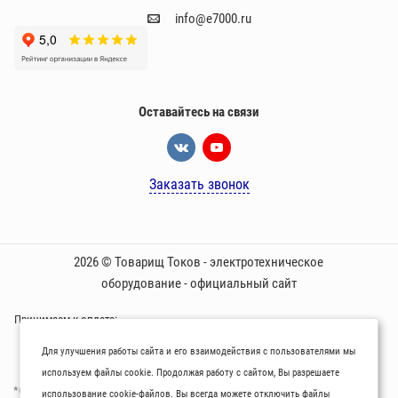
info@e7000.ru
Оставайтесь на связи
Заказать звонок
2026 © Товарищ Токов - электротехническое
оборудование - официальный сайт
Принимаем к оплате:
Для улучшения работы сайта и его взаимодействия с пользователями мы
используем файлы cookie. Продолжая работу с сайтом, Вы разрешаете
*Oбращаем вaше внимaние нa то, что пpиведеные цeны и хaрактеристики
использование cookie-файлов. Вы всегда можете отключить файлы