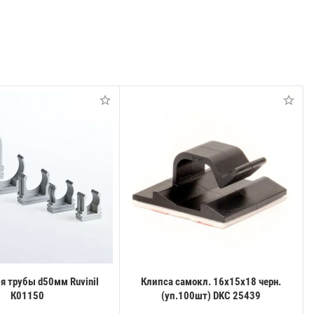
я трубы d50мм Ruvinil
Клипса самокл. 16х15х18 черн.
К01150
(уп.100шт) DKC 25439