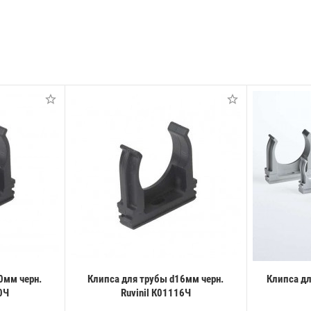
0мм черн.
Клипса для трубы d16мм черн.
Клипса дл
0Ч
Ruvinil К01116Ч