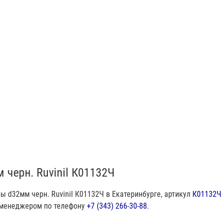
 черн. Ruvinil К01132Ч
ы d32мм черн. Ruvinil К01132Ч в Екатеринбурге, артикул
К01132
м менеджером по телефону
+7 (343) 266-30-88
.