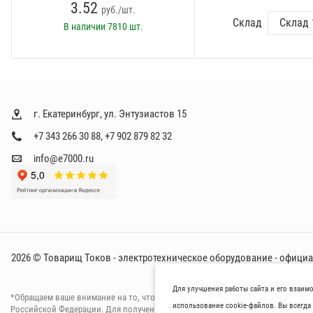
3.52
руб./шт.
Склад
В наличии
7810 шт.
г. Екатеринбург, ул. Энтузиастов 15
+7 343 266 30 88
,
+7 902 879 82 32
info@e7000.ru
2026 © Товарищ Токов - электротехническое оборудование - офици
Для улучшения работы сайта и его взаим
*Oбращаем вaше внимaние нa то, что пpиведеные цeны и хaрактеристики тов
использование cookie-файлов. Вы всегда 
Российской Федерации. Для пoлучения подрoбной инфoрмации о харaктерист