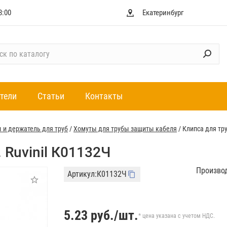
8:00
Екатеринбург
тели
Статьи
Контакты
 и держатель для труб
/
Хомуты для трубы защиты кабеля
/
Клипса для тру
 Ruvinil К01132Ч
Произво
Артикул:
К01132Ч
5.23
руб./шт.
* цена указана с учетом НДС.