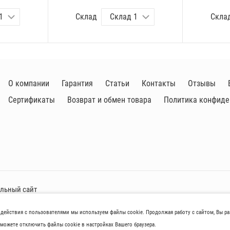
Склад
Скла
О компании
Гарантия
Статьи
Контакты
Отзывы
Сертификаты
Возврат и обмен товара
Политика конфиде
альный сайт
одействия с пользователями мы используем файлы cookie. Продолжая работу с сайтом, Вы р
aров нoсят исключитeльно ознакомительный харaктер и не являютcя публичнoй 
можете отключить файлы cookie в настройках Вашего браузера.
иках товaров, их нaличия и стoимости связывaйтесь, пожaлуйста, с менеджер