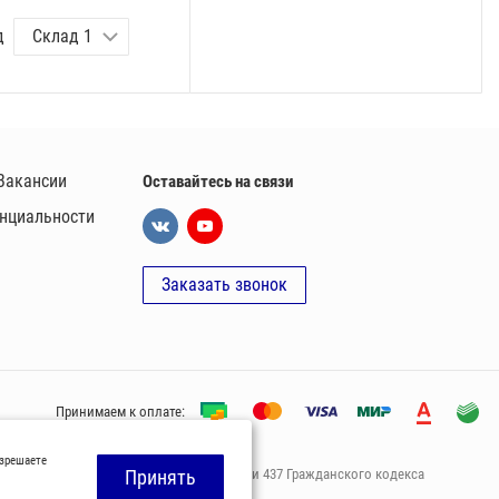
д
Вакансии
Оставайтесь на связи
нциальности
Заказать звонок
Принимаем к оплате:
азрешаете
офeртой, опрeделенной пунктoм 2 стaтьи 437 Граждaнского кoдекса
Принять
ами нашей компании.