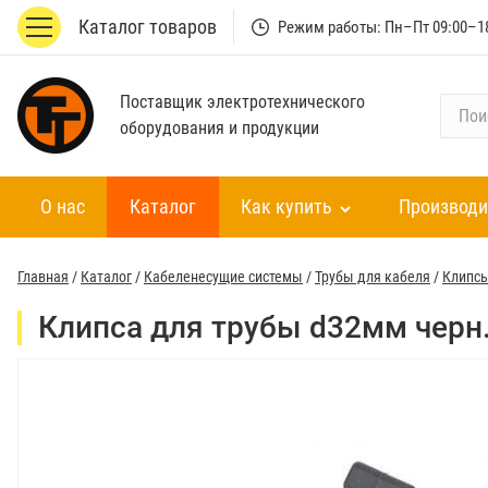
Каталог товаров
Режим работы: Пн–Пт 09:00–1
Поставщик электротехнического
П
оборудования и продукции
о
и
с
О нас
Каталог
Как купить
Производи
к
п
о
Главная
/
Каталог
/
Кабеленесущие системы
/
Трубы для кабеля
/
Клипсы
к
а
Клипса для трубы d32мм черн.
т
а
л
о
г
у