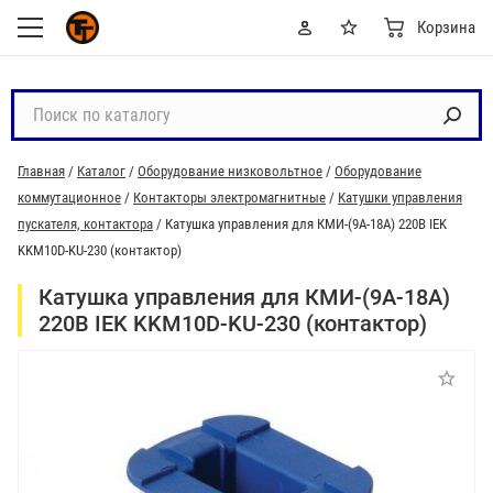
Корзина
П
о
и
Главная
/
Каталог
/
Оборудование низковольтное
/
Оборудование
с
коммутационное
/
Контакторы электромагнитные
/
Катушки управления
к
пускателя, контактора
/
Катушка управления для КМИ-(9А-18А) 220В IEK
п
KKM10D-KU-230 (контактор)
о
к
Катушка управления для КМИ-(9А-18А)
а
220В IEK KKM10D-KU-230 (контактор)
т
а
л
о
г
у