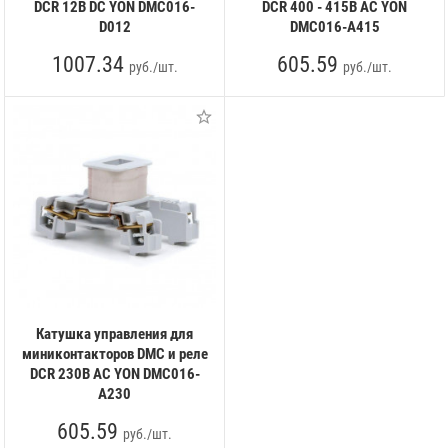
DCR 12В DC YON DMC016-
DCR 400 - 415В AC YON
D012
DMC016-A415
1007.34
605.59
руб./шт.
руб./шт.
Катушка управления для
миниконтакторов DMC и реле
DCR 230В AC YON DMC016-
A230
605.59
руб./шт.