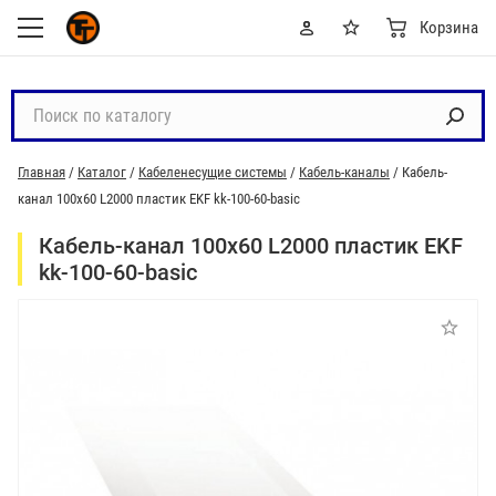
Корзина
П
о
и
Главная
/
Каталог
/
Кабеленесущие системы
/
Кабель-каналы
/
Кабель-
с
канал 100х60 L2000 пластик EKF kk-100-60-basic
к
п
Кабель-канал 100х60 L2000 пластик EKF
о
kk-100-60-basic
к
а
т
а
л
о
г
у