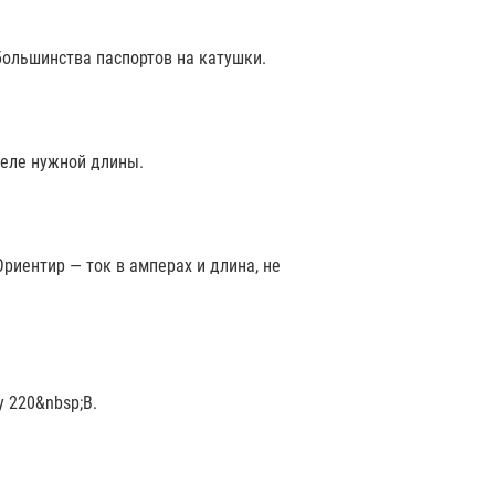
большинства паспортов на катушки.
беле нужной длины.
Ориентир — ток в амперах и длина, не
 220&nbsp;В.