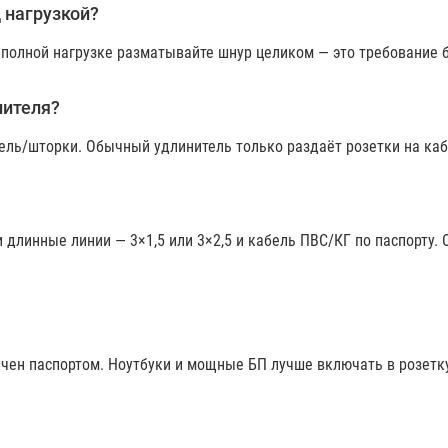
 нагрузкой?
 полной нагрузке разматывайте шнур целиком — это требование 
нителя?
тель/шторки. Обычный удлинитель только раздаёт розетки на ка
и длинные линии — 3×1,5 или 3×2,5 и кабель ПВС/КГ по паспорту. 
ичен паспортом. Ноутбуки и мощные БП лучше включать в розетку