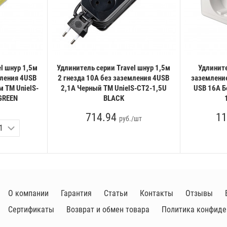
l шнур 1,5м
Удлинитель серии Travel шнур 1,5м
Удлините
мления 4USB
2 гнездa 10A без заземления 4USB
заземление
 ТМ UnielS-
2,1A Черный ТМ UnielS-CT2-1,5U
USB 16А Б
GREEN
BLACK
714.94
11
руб./шт
О компании
Гарантия
Статьи
Контакты
Отзывы
Сертификаты
Возврат и обмен товара
Политика конфиде