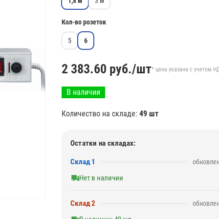
1,8 м
3 м
Кол-во розеток
5
6
2 383.60
руб./шт
* цена указана с учетом Н
В наличии
Количество на складе:
49 шт
Остатки на складах:
Склад 1
обновлен
Нет в наличии
Склад 2
обновлен