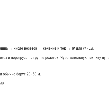
лина
→
число розеток
→
сечение и ток
→
IP
для улицы.
омех и перегруза на группе розеток. Чувствительную технику лучш
ки обычно берут 20–50 м.
еля.