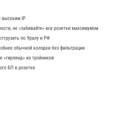
е высоким IP
ости, не «забивайте» все розетки максимумом
тгрузить по Уралу и РФ
удобнее обычной колодки без фильтрации
е «гирлянд» из тройников
ого БП в розетке