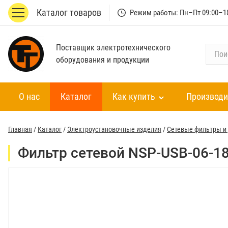
Каталог товаров
Режим работы: Пн–Пт 09:00–1
Поставщик электротехнического
П
оборудования и продукции
о
и
с
О нас
Каталог
Как купить
Производи
к
п
о
Главная
/
Каталог
/
Электроустановочные изделия
/
Сетевые фильтры и
к
а
Фильтр сетевой NSP-USB-06-180
т
а
л
о
г
у