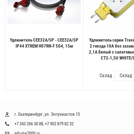
Удлинитель CEE32A/5P - CEE32A/5P
Удлинитель серии Trave
IP44 XTREM H07RN-F 5G4, 15м
2 гнездa 10A без заза
2,1A Белый с салатовым
CT2-1,5U WHITE/
Склад
г. Екатеринбург, ул. Энтузиастов 15
+7 343 266 30 88
,
+7 902 879 82 32
info@e7000.ru