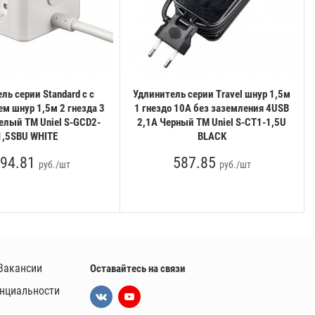
ль серии Standard c с
Удлинитель серии Travel шнур 1,5м
м шнур 1,5м 2 гнезда 3
1 гнездо 10A без заземления 4USB
елый ТМ Uniel S-GCD2-
2,1A Черный ТМ Uniel S-CT1-1,5U
1,5SBU WHITE
BLACK
94.81
587.85
руб./шт
руб./шт
Вакансии
Оставайтесь на связи
нциальности