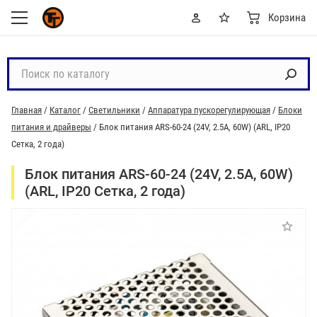
Корзина
П
о
и
Главная
/
Каталог
/
Светильники
/
Аппаратура пускорегулирующая
/
Блоки
с
питания и драйверы
/
Блок питания ARS-60-24 (24V, 2.5A, 60W) (ARL, IP20
к
Сетка, 2 года)
п
о
Блок питания ARS-60-24 (24V, 2.5A, 60W)
к
(ARL, IP20 Сетка, 2 года)
а
т
а
л
о
г
у