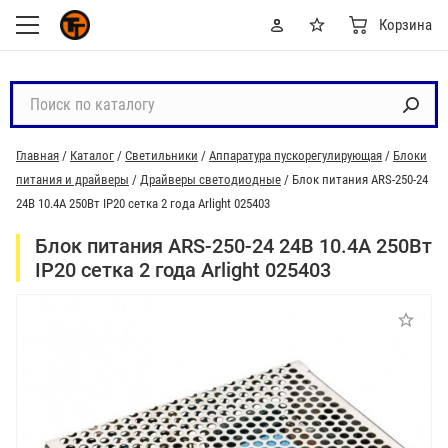
Корзина
П
о
и
Главная
/
Каталог
/
Светильники
/
Аппаратура пускорегулирующая
/
Блоки
с
питания и драйверы
/
Драйверы светодиодные
/
Блок питания ARS-250-24
к
24В 10.4А 250Вт IP20 сетка 2 года Arlight 025403
п
о
Блок питания ARS-250-24 24В 10.4А 250Вт
к
IP20 сетка 2 года Arlight 025403
а
т
а
л
о
г
у