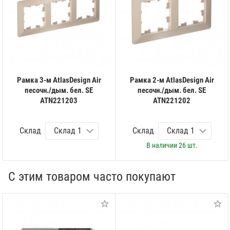
Рамка 3-м AtlasDesign Air
Рамка 2-м AtlasDesign Air
песочн./дым. бел. SE
песочн./дым. бел. SE
ATN221203
ATN221202
Склад
Склад
В наличии
26 шт.
С этим товаром часто покупают