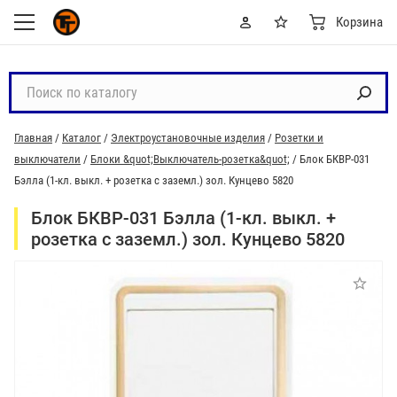
Корзина
П
о
и
Главная
/
Каталог
/
Электроустановочные изделия
/
Розетки и
с
выключатели
/
Блоки &quot;Выключатель-розетка&quot;
/
Блок БКВР-031
к
Бэлла (1-кл. выкл. + розетка с заземл.) зол. Кунцево 5820
п
о
Блок БКВР-031 Бэлла (1-кл. выкл. +
к
розетка с заземл.) зол. Кунцево 5820
а
т
а
л
о
г
у