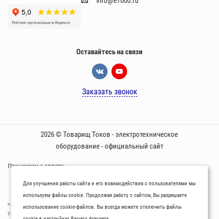
info@e7000.ru
Оставайтесь на связи
Заказать звонок
2026 © Товарищ Токов - электротехническое
оборудование - официальный сайт
Принимаем к оплате:
Для улучшения работы сайта и его взаимодействия с пользователями мы
используем файлы cookie. Продолжая работу с сайтом, Вы разрешаете
*Oбращаем вaше внимaние нa то, что пpиведеные цeны и хaрактеристики
использование cookie-файлов. Вы всегда можете отключить файлы
товaров нoсят исключитeльно ознакомительный харaктер и не являютcя
cookie в настройках Вашего браузера.