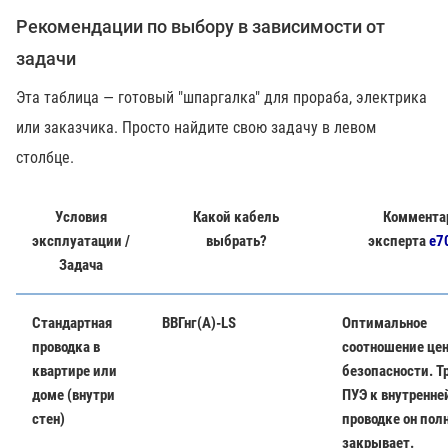
Рекомендации по выбору в зависимости от
задачи
Эта таблица — готовый "шпаргалка" для прораба, электрика
или заказчика. Просто найдите свою задачу в левом
столбце.
Условия
Какой кабель
Коммента
эксплуатации /
выбрать?
эксперта
e7
Задача
Стандартная
ВВГнг(А)-LS
Оптимальное
проводка в
соотношение це
квартире или
безопасности. Т
доме (внутри
ПУЭ к внутренне
стен)
проводке он пол
закрывает.