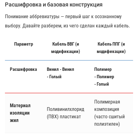
Расшифровка и базовая конструкция
Понимание аббревиатуры — первый шаг к осознанному
выбору. Давайте разберем, из чего сделан каждый кабель.
Параметр
Кабель ВВГ (и
Кабель ППГ (и
модификации)
модификации)
Расшифровка
В
инил -
В
инил
П
олимер
-
Г
олый
-
П
олимер
-
Г
олый
Полимерная
Материал
Поливинилхлорид
композиция
изоляции
(ПВХ) пластикат
(часто сшитый
жил
полиэтилен)