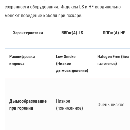
сохранности оборудования. Индексы LS и HF кардинально
меняют поведение кабеля при пожаре.
Характеристика
ВВГнг(А)-LS
ППГнг(А)-HF
Расшифровка
L
ow
S
moke
H
alogen
F
ree (Без
индекса
(Низкое
галогенов)
дымовыделение)
Дымообразование
Низкое
Очень низкое
при горении
(пониженное)