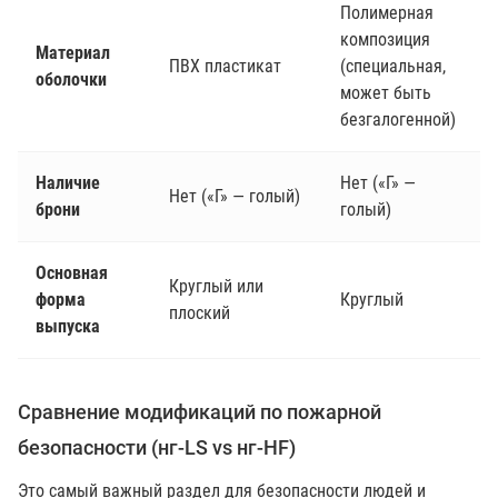
Полимерная
композиция
Материал
ПВХ пластикат
(специальная,
оболочки
может быть
безгалогенной)
Наличие
Нет («Г» —
Нет («Г» — голый)
брони
голый)
Основная
Круглый или
форма
Круглый
плоский
выпуска
Сравнение модификаций по пожарной
безопасности (нг-LS vs нг-HF)
Это самый важный раздел для безопасности людей и