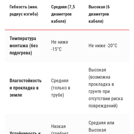
Гибкость (мин.
Средняя (7,5
Высокая (6
радиус изгиба)
диаметров
диаметров
кабеля)
кабеля)
Температура
Не ниже
монтажа (без
Не ниже -20°C
-15°C
подогрева)
Высокая
(возможна
Влагостойкость
Средняя
прокладка в
и прокладка в
(только в
грунте при
земле
трубе)
отсутствии риска
повреждений)
Средняя или
Низкая
Высокая
Устойчивость к
(требует