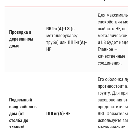
Для максималь
спокойствия м
ВВГнг(А)-LS
(в
выбрать HF, но 
Проводка в
металлорукаве/
металлической
деревянном
трубе) или
ППГнг(А)-
и LS будет над
доме
HF
Главное —
качественные
соединения.
Его оболочка л
противостоит в
грунту. Для пр
Подземный
захоронения эт
ввод кабеля в
предпочтительн
дом (от
ППГнг(А)-HF
ВВГ. Обязатель
столба до
используйте за
здания)
механических