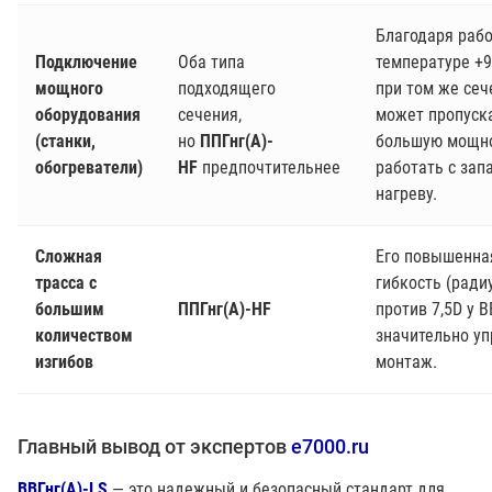
Благодаря раб
Подключение
Оба типа
температуре +9
мощного
подходящего
при том же сеч
оборудования
сечения,
может пропуск
(станки,
но
ППГнг(А)-
большую мощно
обогреватели)
HF
предпочтительнее
работать с зап
нагреву.
Сложная
Его повышенна
трасса с
гибкость (ради
большим
ППГнг(А)-HF
против 7,5D у В
количеством
значительно уп
изгибов
монтаж.
Главный вывод от экспертов
e7000.ru
ВВГнг(А)-LS
— это надежный и безопасный стандарт для