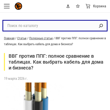
Корзина
П
о
и
Главная
/
Статьи
/
Полезные статьи
/
ВВГ против ППГ: полное сравнение в
с
таблицах. Как выбрать кабель для дома и бизнеса?
к
п
ВВГ против ППГ: полное сравнение в
о
таблицах. Как выбрать кабель для дома
к
и бизнеса?
а
т
19 марта 2026 г.
а
л
о
г
у