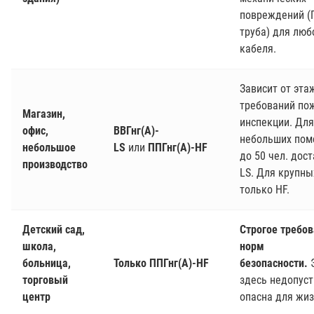
повреждений 
труба) для люб
кабеля.
Зависит от эта
требований по
Магазин,
инспекции. Для
офис,
ВВГнг(А)-
небольших по
небольшое
LS
или
ППГнг(А)-HF
до 50 чел. дос
производство
LS. Для крупны
только HF.
Детский сад,
Строгое требо
школа,
норм
больница,
Только ППГнг(А)-HF
безопасности.
Э
торговый
здесь недопуст
центр
опасна для жиз