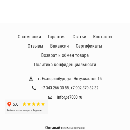
з
в
о
д
и
О компании
Гарантия
Статьи
Контакты
т
Отзывы
Вакансии
Сертификаты
е
л
Возврат и обмен товара
и
Политика конфиденциальности
г. Екатеринбург, ул. Энтузиастов 15
+7 343 266 30 88
,
+7 902 879 82 32
info@e7000.ru
Оставайтесь на связи