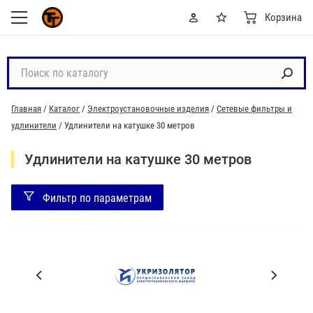
Корзина
П
о
и
Главная
/
Каталог
/
Электроустановочные изделия
/
Сетевые фильтры и
с
удлинители
/
Удлинители на катушке 30 метров
к
п
Удлинители на катушке 30 метров
о
к
Фильтр по параметрам
а
т
а
л
П
о
р
г
о
у
и