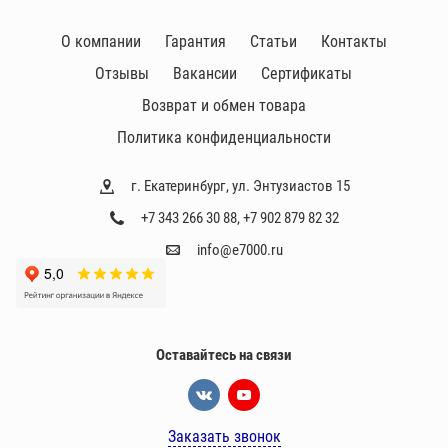
д
и
О компании
Гарантия
Статьи
Контакты
т
Отзывы
Вакансии
Сертификаты
е
л
Возврат и обмен товара
и
Политика конфиденциальности
г. Екатеринбург, ул. Энтузиастов 15
+7 343 266 30 88
,
+7 902 879 82 32
info@e7000.ru
Оставайтесь на связи
Заказать звонок