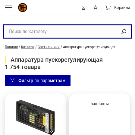
Корзина
П
о
и
Главная
/
Каталог
/
Светильники
/
Аппаратура пускорегулирующая
с
к
Аппаратура пускорегулирующая
п
1 754 товара
о
к
Фильтр по параметрам
а
т
а
Балласты
л
о
г
у