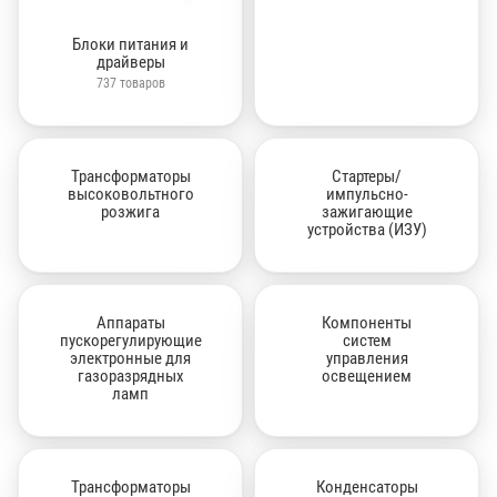
Блоки питания и
драйверы
737 товаров
Трансформаторы
Стартеры/
высоковольтного
импульсно-
розжига
зажигающие
устройства (ИЗУ)
Аппараты
Компоненты
пускорегулирующие
систем
электронные для
управления
газоразрядных
освещением
ламп
Трансформаторы
Конденсаторы