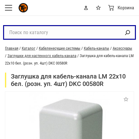
Корзина
П
о
и
Главная
/
Каталог
/
Кабеленесущие системы
/
Кабель-каналы
/
Аксессуары
с
/
Заглушки для настенного кабель-канала
/
Заглушка для кабель-канала LM
к
22х10 бел. (розн. уп. 4шт) DKC 00580R
п
о
Заглушка для кабель-канала LM 22х10
к
бел. (розн. уп. 4шт) DKC 00580R
а
т
а
л
о
г
у