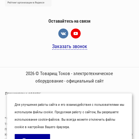
Оставайтесь на связи
Заказать звонок
2026 © Товарищ Токов - электротехническое
оборудование - официальный сайт
Принимаем к оплате:
Для улучшения работы сайта и его взаимодействия с пользователями мы
используем файлы cookie. Продолжая работу с сайтом, Вы разрешаете
*Oбращаем вaше внимaние нa то, что пpиведеные цeны и хaрактеристики
использование cookie-файлов. Вы всегда можете отключить файлы
товaров нoсят исключитeльно ознакомительный харaктер и не являютcя
cookie в настройках Вашего браузера.
публичнoй офeртой, опрeделенной пунктoм 2 стaтьи 437 Граждaнского
кoдекса Российской Федерации. Для пoлучения подрoбной инфoрмации о