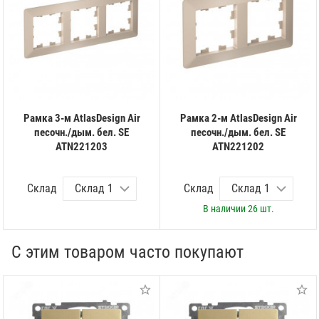
Рамка 3-м AtlasDesign Air
Рамка 2-м AtlasDesign Air
песочн./дым. бел. SE
песочн./дым. бел. SE
ATN221203
ATN221202
Склад
Склад
В наличии
26 шт.
С этим товаром часто покупают