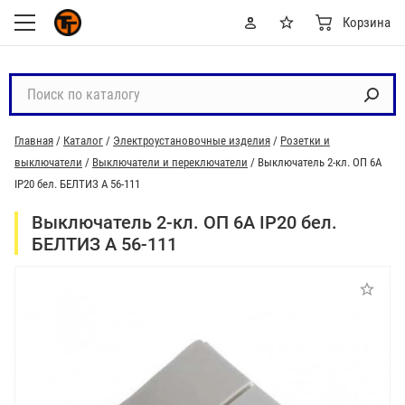
Корзина
П
о
и
Главная
/
Каталог
/
Электроустановочные изделия
/
Розетки и
с
выключатели
/
Выключатели и переключатели
/
Выключатель 2-кл. ОП 6А
к
IP20 бел. БЕЛТИЗ А 56-111
п
о
Выключатель 2-кл. ОП 6А IP20 бел.
к
БЕЛТИЗ А 56-111
а
т
а
л
о
г
у