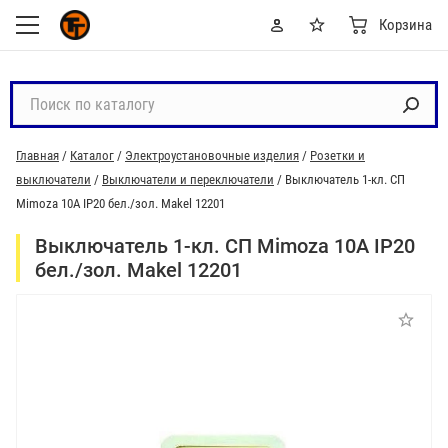
Корзина
П
о
и
Главная
/
Каталог
/
Электроустановочные изделия
/
Розетки и
с
выключатели
/
Выключатели и переключатели
/
Выключатель 1-кл. СП
к
Mimoza 10А IP20 бел./зол. Makel 12201
п
о
Выключатель 1-кл. СП Mimoza 10А IP20
к
бел./зол. Makel 12201
а
т
а
л
о
г
у