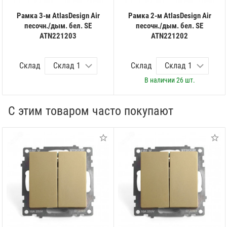
Рамка 3-м AtlasDesign Air
Рамка 2-м AtlasDesign Air
песочн./дым. бел. SE
песочн./дым. бел. SE
ATN221203
ATN221202
Склад
Склад
В наличии
26 шт.
С этим товаром часто покупают