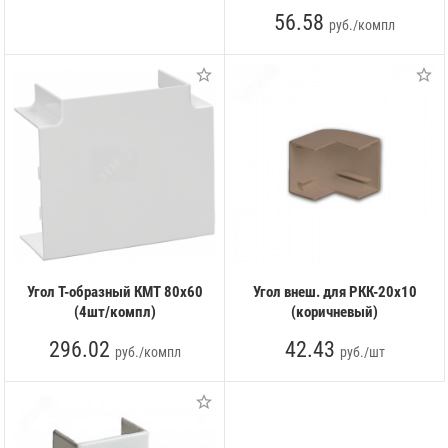
56.58
руб./компл
Угол Т-образный КМТ 80х60
Угол внеш. для РКК-20х10
(4шт/компл)
(коричневый)
296.02
42.43
руб./компл
руб./шт