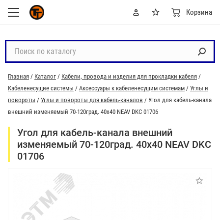
Корзина
П
о
и
Главная
/
Каталог
/
Кабели, провода и изделия для прокладки кабеля
/
с
Кабеленесущие системы
/
Аксессуары к кабеленесущим системам
/
Углы и
к
повороты
/
Углы и повороты для кабель-каналов
/
Угол для кабель-канала
п
внешний изменяемый 70-120град. 40х40 NEAV DKC 01706
о
к
Угол для кабель-канала внешний
а
изменяемый 70-120град. 40х40 NEAV DKC
т
01706
а
л
о
г
у