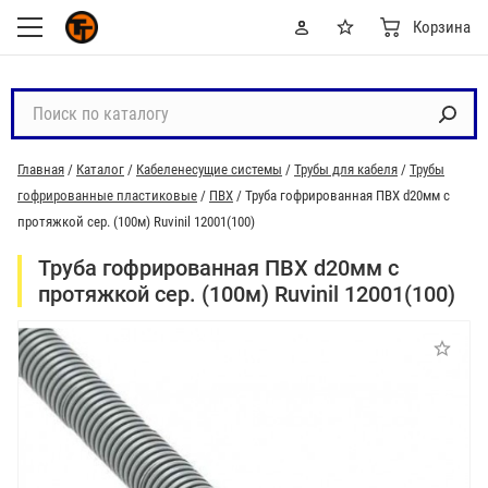
Корзина
П
о
и
Главная
/
Каталог
/
Кабеленесущие системы
/
Трубы для кабеля
/
Трубы
с
гофрированные пластиковые
/
ПВХ
/
Труба гофрированная ПВХ d20мм с
к
протяжкой сер. (100м) Ruvinil 12001(100)
п
о
Труба гофрированная ПВХ d20мм с
к
протяжкой сер. (100м) Ruvinil 12001(100)
а
т
а
л
о
г
у