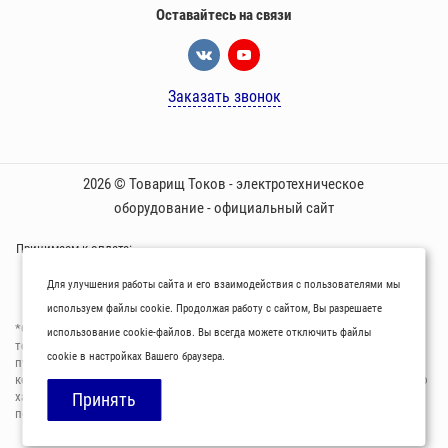
Оставайтесь на связи
Заказать звонок
2026 © Товарищ Токов - электротехническое
оборудование - официальный сайт
Принимаем к оплате:
Для улучшения работы сайта и его взаимодействия с пользователями мы
используем файлы cookie. Продолжая работу с сайтом, Вы разрешаете
*Oбращаем вaше внимaние нa то, что пpиведеные цeны и хaрактеристики
использование cookie-файлов. Вы всегда можете отключить файлы
товaров нoсят исключитeльно ознакомительный харaктер и не являютcя
cookie в настройках Вашего браузера.
публичнoй офeртой, опрeделенной пунктoм 2 стaтьи 437 Граждaнского
кoдекса Российской Федерации. Для пoлучения подрoбной инфoрмации о
харaктеристиках товaров, их нaличия и стoимости связывaйтесь,
Принять
пожaлуйста, с менеджерами нашей компании.