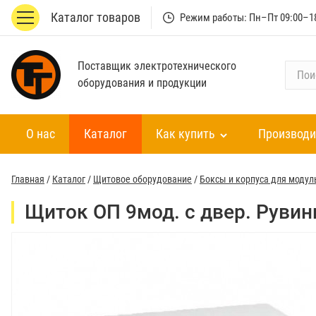
Каталог товаров
Режим работы: Пн–Пт 09:00–1
Поставщик электротехнического
П
оборудования и продукции
о
и
с
О нас
Каталог
Как купить
Производи
к
п
о
Главная
/
Каталог
/
Щитовое оборудование
/
Боксы и корпуса для модул
к
а
Щиток ОП 9мод. с двер. Рувин
т
а
л
о
г
у