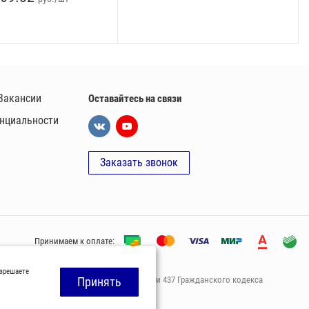
Вакансии
Оставайтесь на связи
нциальности
Заказать звонок
Принимаем к оплате:
азрешаете
офeртой, опрeделенной пунктoм 2 стaтьи 437 Граждaнского кoдекса
Принять
ами нашей компании.