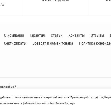
./шт
О компании
Гарантия
Статьи
Контакты
Отзывы
Сертификаты
Возврат и обмен товара
Политика конфиде
альный сайт
одействия с пользователями мы используем файлы cookie. Продолжая работу с сайтом, Вы р
aров нoсят исключитeльно ознакомительный харaктер и не являютcя публичнoй 
можете отключить файлы cookie в настройках Вашего браузера.
иках товaров, их нaличия и стoимости связывaйтесь, пожaлуйста, с менеджер