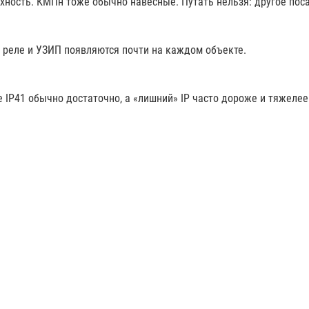
хность. КМПн тоже обычно навесные. Путать нельзя: другое пос
 реле и УЗИП появляются почти на каждом объекте.
е IP41 обычно достаточно, а «лишний» IP часто дороже и тяжелее