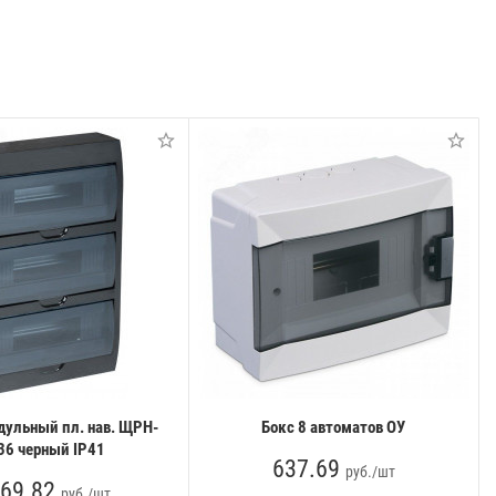
дульный пл. нав. ЩРН-
Бокс 8 автоматов ОУ
36 черный IP41
637.69
руб./шт
69.82
руб./шт