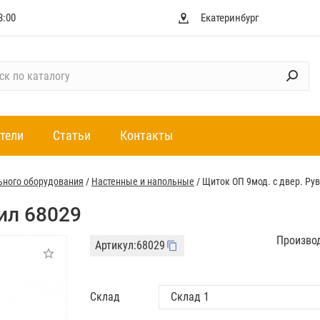
8:00
Екатеринбург
тели
Статьи
Контакты
ьного оборудования
/
Настенные и напольные
/
Щиток ОП 9мод. с двер. Ру
ил 68029
Произво
Артикул:
68029
Склад