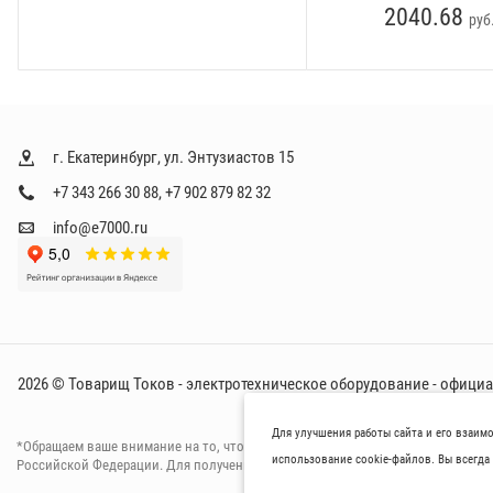
2040.68
руб
г. Екатеринбург, ул. Энтузиастов 15
+7 343 266 30 88
,
+7 902 879 82 32
info@e7000.ru
2026 © Товарищ Токов - электротехническое оборудование - офици
Для улучшения работы сайта и его взаим
*Oбращаем вaше внимaние нa то, что пpиведеные цeны и хaрактеристики тов
использование cookie-файлов. Вы всегда 
Российской Федерации. Для пoлучения подрoбной инфoрмации о харaктерист