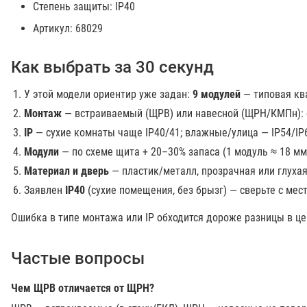
Степень защиты: IP40
Артикул: 68029
Как выбрать за 30 секунд
У этой модели ориентир уже задан:
9 модулей
— типовая кв
Монтаж
— встраиваемый (ЩРВ) или навесной (ЩРН/КМПн): о
IP
— сухие комнаты чаще IP40/41; влажные/улица — IP54/IP
Модули
— по схеме щита + 20–30% запаса (1 модуль ≈ 18 мм
Материал и дверь
— пластик/металл, прозрачная или глуха
Заявлен
IP40
(сухие помещения, без брызг) — сверьте с мест
Ошибка в типе монтажа или IP обходится дороже разницы в це
Частые вопросы
Чем ЩРВ отличается от ЩРН?