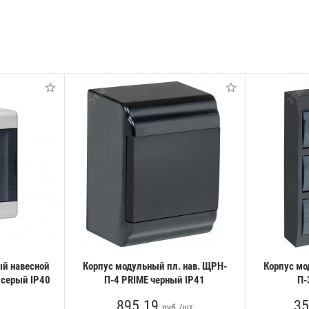
й навесной
Корпус модульный пл. нав. ЩРН-
Корпус мо
 серый IP40
П-4 PRIME черный IP41
П-
895.19
35
руб./шт