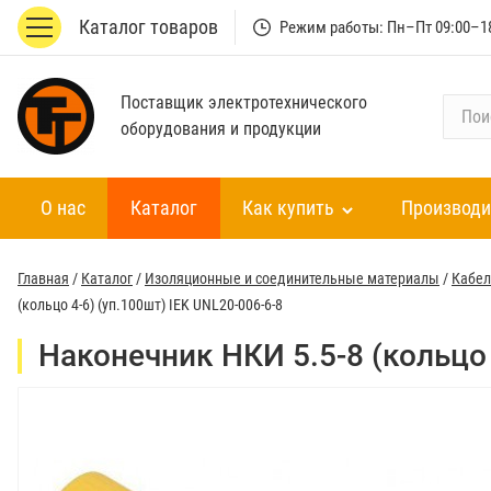
Каталог товаров
Режим работы: Пн–Пт 09:00–1
Поставщик электротехнического
П
оборудования и продукции
о
и
с
О нас
Каталог
Как купить
Производи
к
п
о
Главная
/
Каталог
/
Изоляционные и соединительные материалы
/
Кабел
к
(кольцо 4-6) (уп.100шт) IEK UNL20-006-6-8
а
т
Наконечник НКИ 5.5-8 (кольцо 
а
л
о
г
у