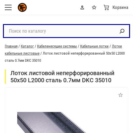
Корзина
П
о
и
Главная
/
Каталог
/
Кабеленесущие системы
/
Кабельные лотки
/
Лотки
с
кабельные листовые
/
Лоток листовой неперфорированный 50х50 L2000
к
сталь 0.7мм DKC 35010
п
о
Лоток листовой неперфорированный
к
50х50 L2000 сталь 0.7мм DKC 35010
а
т
а
л
о
г
у