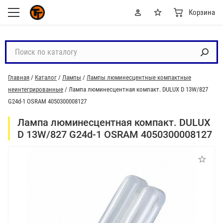
Корзина
П
о
и
Главная
/
Каталог
/
Лампы
/
Лампы люминесцентные компактные
с
неинтегрированные
/
Лампа люминесцентная компакт. DULUX D 13W/827
к
G24d-1 OSRAM 4050300008127
п
о
Лампа люминесцентная компакт. DULUX
к
D 13W/827 G24d-1 OSRAM 4050300008127
а
т
а
л
о
г
у