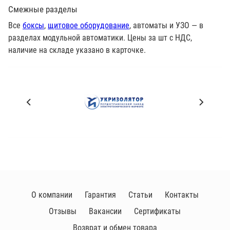
Смежные разделы
Все
боксы
,
щитовое оборудование
, автоматы и УЗО — в
разделах модульной автоматики. Цены за шт с НДС,
наличие на складе указано в карточке.
П
р
о
и
з
в
о
д
и
О компании
Гарантия
Статьи
Контакты
т
Отзывы
Вакансии
Сертификаты
е
л
Возврат и обмен товара