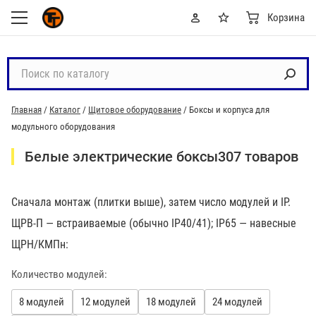
Корзина
П
о
и
Главная
/
Каталог
/
Щитовое оборудование
/
Боксы и корпуса для
с
модульного оборудования
к
п
Белые электрические боксы
307 товаров
о
к
а
Сначала монтаж (плитки выше), затем число модулей и IP.
т
ЩРВ-П — встраиваемые (обычно IP40/41); IP65 — навесные
а
ЩРН/КМПн:
л
о
Количество модулей:
г
8 модулей
12 модулей
18 модулей
24 модулей
у