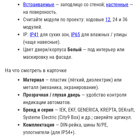
Встраиваемые
— заподлицо со стеной;
настенные
—
на поверхность.
Считайте модули по проекту: ходовые
12
, 24 и 36
модулей.
IP:
IP41
для сухих зон,
IP65
для влажных / улицы
(чаще навесные).
Цвет двери/корпуса
Белый
— под интерьер или
маскировку на фасаде.
На что смотреть в карточке
Материал
— пластик (лёгкий, диэлектрик) или
металл (механика, экранирование).
Прозрачная / глухая дверь
— удобство контроля
индикации автоматов.
Бренд и серия
— IEK, EKF, GENERICA, KREPTA, DEKraft,
Systeme Electric (City9 Box) и др.; сверяйте артикул.
Комплектация
— DIN-рейка, шины N/PE,
уплотнители (для IP54+).